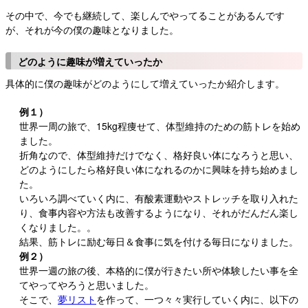
その中で、今でも継続して、楽しんでやってることがあるんです
が、それが今の僕の趣味となりました。
どのように趣味が増えていったか
具体的に僕の趣味がどのようにして増えていったか紹介します。
例１）
世界一周の旅で、15kg程痩せて、体型維持のための筋トレを始め
ました。
折角なので、体型維持だけでなく、格好良い体になろうと思い、
どのようにしたら格好良い体になれるのかに興味を持ち始めまし
た。
いろいろ調べていく内に、有酸素運動やストレッチを取り入れた
り、食事内容や方法も改善するようになり、それがだんだん楽し
くなりました。。
結果、筋トレに励む毎日＆食事に気を付ける毎日になりました。
例２）
世界一週の旅の後、本格的に僕が行きたい所や体験したい事を全
てやってやろうと思いました。
そこで、
夢リスト
を作って、一つ々々実行していく内に、以下の