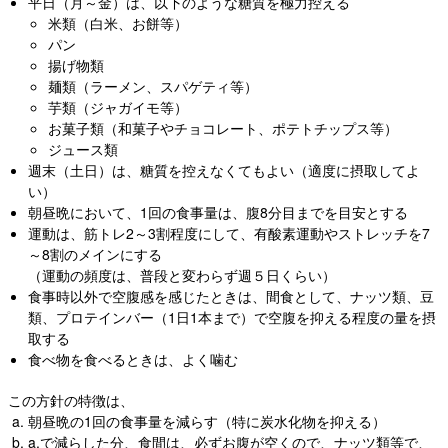
平日（月～金）は、以下のような糖質を極力控える
米類（白米、お餅等）
パン
揚げ物類
麺類（ラーメン、スパゲティ等）
芋類（ジャガイモ等）
お菓子類（和菓子やチョコレート、ポテトチップス等）
ジュース類
週末（土日）は、糖質を控えなくてもよい（適度に摂取してよ
い）
朝昼晩において、1回の食事量は、腹8分目までを目安とする
運動は、筋トレ2～3割程度にして、有酸素運動やストレッチを7
～8割のメインにする
（運動の頻度は、普段と変わらず週５日くらい）
食事時以外で空腹感を感じたときは、間食として、ナッツ類、豆
類、プロテインバー（1日1本まで）で空腹を抑える程度の量を摂
取する
食べ物を食べるときは、よく噛む
この方針の特徴は、
朝昼晩の1回の食事量を減らす（特に炭水化物を抑える）
a.で減らした分、食間は、必ずお腹が空くので、ナッツ類等で、