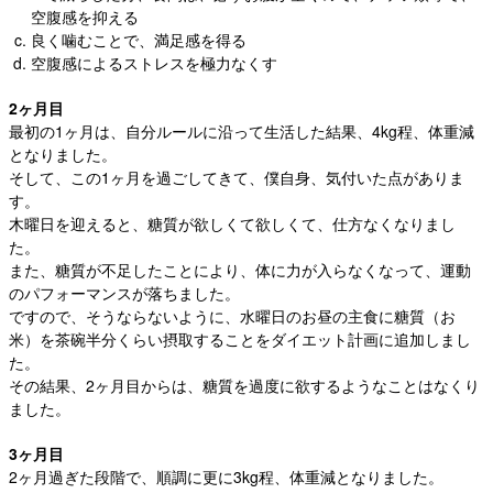
空腹感を抑える
良く噛むことで、満足感を得る
空腹感によるストレスを極力なくす
2ヶ月目
最初の1ヶ月は、自分ルールに沿って生活した結果、4kg程、体重減
となりました。
そして、この1ヶ月を過ごしてきて、僕自身、気付いた点がありま
す。
木曜日を迎えると、糖質が欲しくて欲しくて、仕方なくなりまし
た。
また、糖質が不足したことにより、体に力が入らなくなって、運動
のパフォーマンスが落ちました。
ですので、そうならないように、水曜日のお昼の主食に糖質（お
米）を茶碗半分くらい摂取することをダイエット計画に追加しまし
た。
その結果、2ヶ月目からは、糖質を過度に欲するようなことはなくり
ました。
3ヶ月目
2ヶ月過ぎた段階で、順調に更に3kg程、体重減となりました。